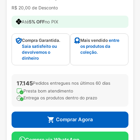
R$ 20,00 de Desconto
Até
5% OFF
no PIX
Compra Garantida.
Mais vendido
entre
Saia satisfeito ou
os produtos da
devolvemos o
coleção.
dinheiro
17.145
Pedidos entregues nos últimos 60 dias
Presta bom atendimento
Entrega os produtos dentro do prazo
Comprar Agora
Compre via WhatsApp