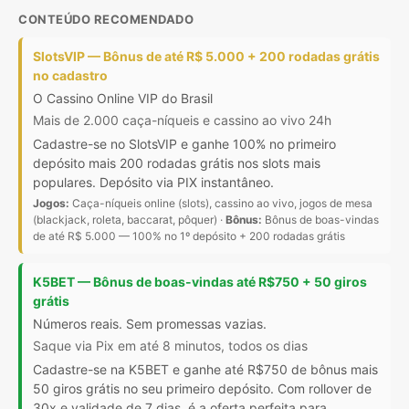
CONTEÚDO RECOMENDADO
SlotsVIP — Bônus de até R$ 5.000 + 200 rodadas grátis
no cadastro
O Cassino Online VIP do Brasil
Mais de 2.000 caça-níqueis e cassino ao vivo 24h
Cadastre-se no SlotsVIP e ganhe 100% no primeiro
depósito mais 200 rodadas grátis nos slots mais
populares. Depósito via PIX instantâneo.
Jogos:
Caça-níqueis online (slots), cassino ao vivo, jogos de mesa
(blackjack, roleta, baccarat, pôquer) ·
Bônus:
Bônus de boas-vindas
de até R$ 5.000 — 100% no 1º depósito + 200 rodadas grátis
K5BET — Bônus de boas-vindas até R$750 + 50 giros
grátis
Números reais. Sem promessas vazias.
Saque via Pix em até 8 minutos, todos os dias
Cadastre-se na K5BET e ganhe até R$750 de bônus mais
50 giros grátis no seu primeiro depósito. Com rollover de
30x e validade de 7 dias, é a oferta perfeita para