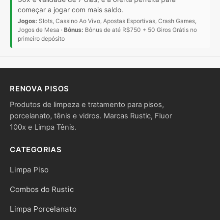
começar a jogar com mais saldo.
Jogos:
Slots, Cassino Ao Vivo, Apostas Esportivas, Crash Games,
Jogos de Mesa ·
Bônus:
Bônus de até R$750 + 50 Giros Grátis no
primeiro depósito
RENOVA PISOS
Produtos de limpeza e tratamento para pisos,
porcelanato, tênis e vidros. Marcas Rustic, Fluor
100x e Limpa Tênis.
CATEGORIAS
Limpa Piso
Combos do Rustic
Limpa Porcelanato