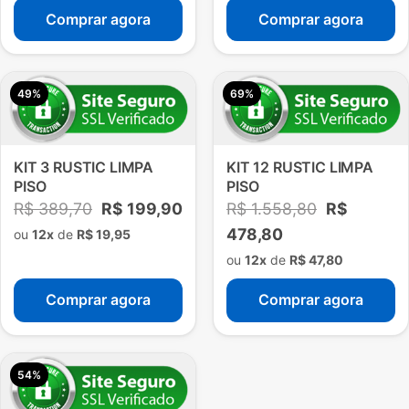
Comprar agora
Comprar agora
49%
69%
KIT 3 RUSTIC LIMPA
KIT 12 RUSTIC LIMPA
PISO
PISO
R$ 389,70
R$ 199,90
R$ 1.558,80
R$
478,80
ou
12x
de
R$ 19,95
ou
12x
de
R$ 47,80
Comprar agora
Comprar agora
54%