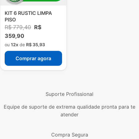
KIT 6 RUSTIC LIMPA
PISO
R$ 779,40
R$
359,90
ou
12x
de
R$ 35,93
Comprar agora
Suporte Profissional
Equipe de suporte de extrema qualidade pronta para te
atender
Compra Segura