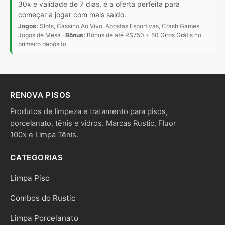
30x e validade de 7 dias, é a oferta perfeita para
começar a jogar com mais saldo.
Jogos:
Slots, Cassino Ao Vivo, Apostas Esportivas, Crash Games,
Jogos de Mesa ·
Bônus:
Bônus de até R$750 + 50 Giros Grátis no
primeiro depósito
RENOVA PISOS
Produtos de limpeza e tratamento para pisos,
porcelanato, tênis e vidros. Marcas Rustic, Fluor
100x e Limpa Tênis.
CATEGORIAS
Limpa Piso
Combos do Rustic
Limpa Porcelanato