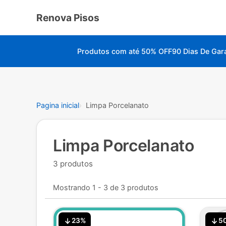
Renova Pisos
Produtos com até 50% OFF
90 Dias De Gar
Pagina inicial
Limpa Porcelanato
Limpa Porcelanato
3 produtos
Mostrando 1 - 3 de 3 produtos
23%
5