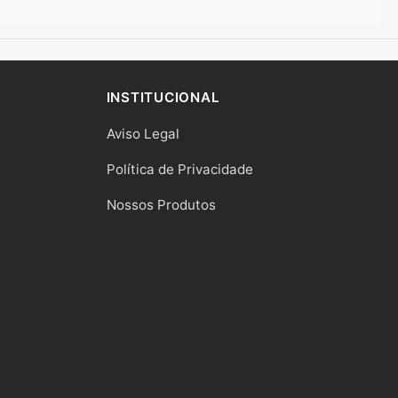
INSTITUCIONAL
Aviso Legal
Política de Privacidade
Nossos Produtos