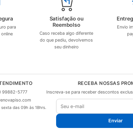
egura
Satisfação ou
Entreg
Reembolso
uro para
Envio i
Caso receba algo diferente
online
pa
do que pediu, devolvemos
seu dinheiro
ATENDIMENTO
RECEBA NOSSAS PR
) 99882-5777
Inscreva-se para receber descontos exclus
renovapiso.com
Seu e-mail
sexta das 09h às 18hrs.
Enviar