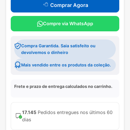
Comprar Agora
Compre via WhatsApp
Compra Garantida.
Saia satisfeito ou
devolvemos o dinheiro
Mais vendido
entre os produtos da coleção.
Frete e prazo de entrega calculados no carrinho.
17.145
Pedidos entregues nos últimos 60
dias