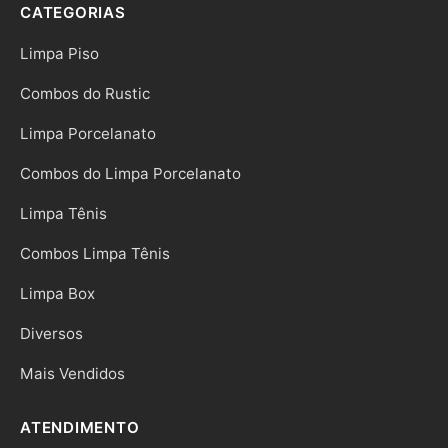
CATEGORIAS
Limpa Piso
Combos do Rustic
Limpa Porcelanato
Combos do Limpa Porcelanato
Limpa Tênis
Combos Limpa Tênis
Limpa Box
Diversos
Mais Vendidos
ATENDIMENTO