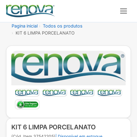
Menu
Pagina inicial
Todos os produtos
KIT 6 LIMPA PORCELANATO
KIT 6 LIMPA PORCELANATO
(Cód. Item 37542205)
| Disponível em estoque.