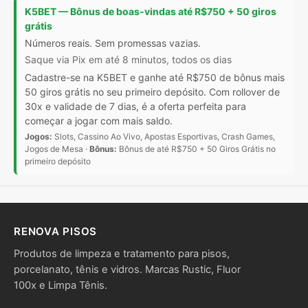
K5BET — Bônus de boas-vindas até R$750 + 50 giros
grátis
Números reais. Sem promessas vazias.
Saque via Pix em até 8 minutos, todos os dias
Cadastre-se na K5BET e ganhe até R$750 de bônus mais
50 giros grátis no seu primeiro depósito. Com rollover de
30x e validade de 7 dias, é a oferta perfeita para
começar a jogar com mais saldo.
Jogos:
Slots, Cassino Ao Vivo, Apostas Esportivas, Crash Games,
Jogos de Mesa ·
Bônus:
Bônus de até R$750 + 50 Giros Grátis no
primeiro depósito
RENOVA PISOS
Produtos de limpeza e tratamento para pisos,
porcelanato, tênis e vidros. Marcas Rustic, Fluor
100x e Limpa Tênis.