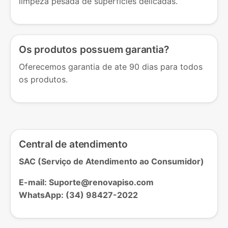
limpeza pesada de superfícies delicadas.
Os produtos possuem garantia?
Oferecemos garantia de ate 90 dias para todos
os produtos.
Central de atendimento
SAC (Serviço de Atendimento ao Consumidor)
E-mail:
Suporte@renovapiso.com
WhatsApp: (34) 98427-2022