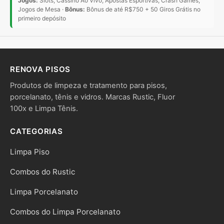
Jogos:
Slots, Cassino Ao Vivo, Apostas Esportivas, Crash Games,
Jogos de Mesa ·
Bônus:
Bônus de até R$750 + 50 Giros Grátis no
primeiro depósito
RENOVA PISOS
Produtos de limpeza e tratamento para pisos,
porcelanato, tênis e vidros. Marcas Rustic, Fluor
100x e Limpa Tênis.
CATEGORIAS
Limpa Piso
Combos do Rustic
Limpa Porcelanato
Combos do Limpa Porcelanato