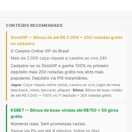
CONTEÚDO RECOMENDADO
SlotsVIP — Bônus de até R$ 5.000 + 200 rodadas grátis
no cadastro
O Cassino Online VIP do Brasil
Mais de 2.000 caça-níqueis e cassino ao vivo 24h
Cadastre-se no SlotsVIP e ganhe 100% no primeiro
depósito mais 200 rodadas grátis nos slots mais
populares. Depósito via PIX instantâneo.
Jogos:
Caça-níqueis online (slots), cassino ao vivo, jogos de mesa
(blackjack, roleta, baccarat, pôquer) ·
Bônus:
Bônus de boas-vindas
de até R$ 5.000 — 100% no 1º depósito + 200 rodadas grátis
K5BET — Bônus de boas-vindas até R$750 + 50 giros
grátis
Números reais. Sem promessas vazias.
Saque via Pix em até 8 minutos, todos os dias