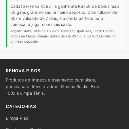
Cadastre-se na K5BET e ganhe até R$750 de bônus mais
50 giros grátis no seu primeiro depósito. Com rollover de
30x e validade de 7 dias, é a oferta perfeita para
começar a jogar com mais saldo.
Jogos:
Slots, Cassino Ao Vivo, Apostas Esportivas, Crash Games,
Jogos de Mesa ·
Bônus:
Bônus de até R$750 + 50 Giros Grátis no
primeiro depósito
RENOVA PISOS
Produtos de limpeza e tratamento para pisos,
porcelanato, tênis e vidros. Marcas Rustic, Fluor
100x e Limpa Tênis.
CATEGORIAS
Limpa Piso