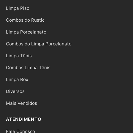
Limpa Piso
Combos do Rustic
Limpa Porcelanato
Combos do Limpa Porcelanato
Limpa Tênis
Combos Limpa Tênis
Limpa Box
Diversos
Mais Vendidos
ATENDIMENTO
Fale Conosco