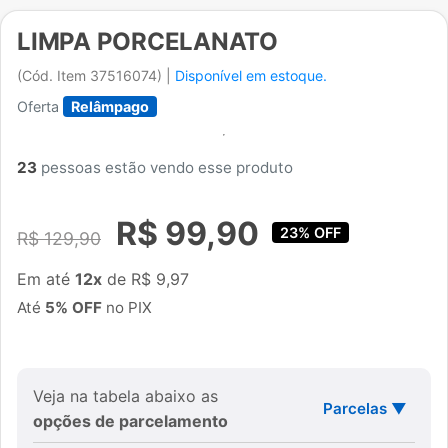
LIMPA PORCELANATO
(Cód. Item 37516074) |
Disponível em estoque.
Oferta
Relâmpago
23
pessoas estão vendo esse produto
R$ 99,90
23% OFF
R$ 129,90
Em até
12x
de
R$ 9,97
Até
5% OFF
no PIX
Veja na tabela abaixo as
Parcelas ▼
opções de parcelamento