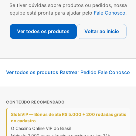
Se tiver dúvidas sobre produtos ou pedidos, nossa
equipe está pronta para ajudar pelo
Fale Conosco
.
Ver todos os produtos
Voltar ao início
Ver todos os produtos
Rastrear Pedido
Fale Conosco
CONTEÚDO RECOMENDADO
SlotsVIP — Bônus de até R$ 5.000 + 200 rodadas grátis
no cadastro
O Cassino Online VIP do Brasil
Mais de 2.000 caça-níqueis e cassino ao vivo 24h