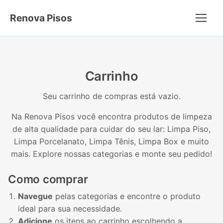
Renova Pisos
Menu
Carrinho
Seu carrinho de compras está vazio.
Na Renova Pisos você encontra produtos de limpeza
de alta qualidade para cuidar do seu lar: Limpa Piso,
Limpa Porcelanato, Limpa Tênis, Limpa Box e muito
mais. Explore nossas categorias e monte seu pedido!
Como comprar
Navegue
pelas categorias e encontre o produto
ideal para sua necessidade.
Adicione
os itens ao carrinho escolhendo a