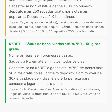
Cadastre-se no SlotsVIP e ganhe 100% no primeiro
depósito mais 200 rodadas grátis nos slots mais
populares. Depósito via PIX instantâneo.
Jogos:
Caça-níqueis online (slots), cassino ao vivo, jogos de mesa
(blackjack, roleta, baccarat, pôquer) ·
Bônus:
Bônus de boas-vindas
de até R$ 5.000 — 100% no 1º depósito + 200 rodadas grátis
K5BET — Bônus de boas-vindas até R$750 + 50 giros
grátis
Números reais. Sem promessas vazias.
Saque via Pix em até 8 minutos, todos os dias
Cadastre-se na K5BET e ganhe até R$750 de bônus mais
50 giros grátis no seu primeiro depósito. Com rollover de
30x e validade de 7 dias, é a oferta perfeita para
começar a jogar com mais saldo.
Jogos:
Slots, Cassino Ao Vivo, Apostas Esportivas, Crash Games,
Jogos de Mesa ·
Bônus:
Bônus de até R$750 + 50 Giros Grátis no
primeiro depósito