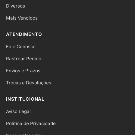
Diversos
Mais Vendidos
ATENDIMENTO
Fale Conosco
Rastrear Pedido
Envios e Prazos
Trocas e Devoluções
INSTITUCIONAL
Aviso Legal
Política de Privacidade