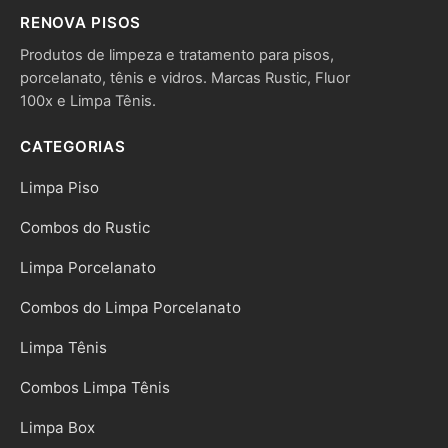
RENOVA PISOS
Produtos de limpeza e tratamento para pisos,
porcelanato, tênis e vidros. Marcas Rustic, Fluor
100x e Limpa Tênis.
CATEGORIAS
Limpa Piso
Combos do Rustic
Limpa Porcelanato
Combos do Limpa Porcelanato
Limpa Tênis
Combos Limpa Tênis
Limpa Box